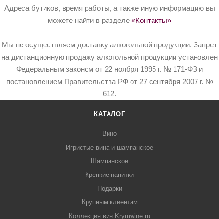
Адреса бутиков, время работы, а также иную информацию вы
можете найти в разделе
«Контакты»
Мы не осуществляем доставку алкогольной продукции. Запрет
на дистанционную продажу алкогольной продукции установлен
Федеральным законом от 22 ноября 1995 г. № 171-ФЗ и
постановлением Правительства РФ от 27 сентября 2007 г. №
612.
КАТАЛОГ
Вино
Игристые вина и шампанское
Шампанское
Крепкие напитки
Подарки
Крупным клиентам
Коллекция вин Krymwine.ru