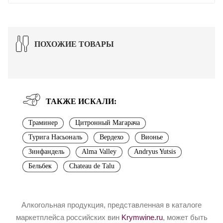
ПОХОЖИЕ ТОВАРЫ
ТАКЖЕ ИСКАЛИ:
Траминер
Цитронный Магарача
Турига Насьональ
Вердехо
Вионье
Зинфандель
Alma Valley
Andryus Yutsis
Бельбек
Chateau de Talu
Алкогольная продукция, представленная в каталоге
маркетплейса российских вин
Krymwine.ru
, может быть