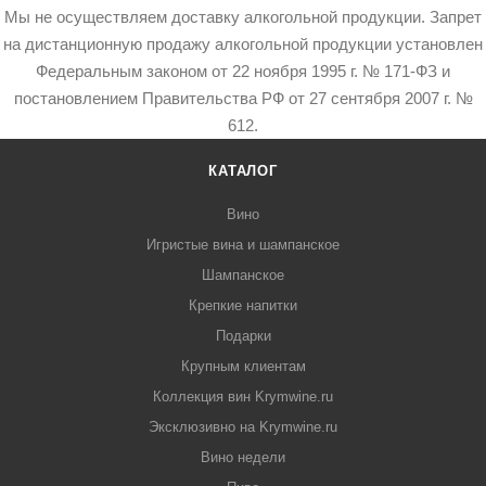
Мы не осуществляем доставку алкогольной продукции. Запрет
на дистанционную продажу алкогольной продукции установлен
Федеральным законом от 22 ноября 1995 г. № 171-ФЗ и
постановлением Правительства РФ от 27 сентября 2007 г. №
612.
КАТАЛОГ
Вино
Игристые вина и шампанское
Шампанское
Крепкие напитки
Подарки
Крупным клиентам
Коллекция вин Krymwine.ru
Эксклюзивно на Krymwine.ru
Вино недели