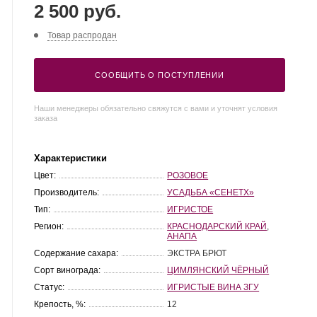
2 500 руб.
Товар распродан
СООБЩИТЬ О ПОСТУПЛЕНИИ
Наши менеджеры обязательно свяжутся с вами и уточнят условия
заказа
Характеристики
Цвет:
РОЗОВОЕ
Производитель:
УСАДЬБА «СЕНЕТХ»
Тип:
ИГРИСТОЕ
Регион:
КРАСНОДАРСКИЙ КРАЙ
,
АНАПА
Содержание сахара:
ЭКСТРА БРЮТ
Сорт винограда:
ЦИМЛЯНСКИЙ ЧЁРНЫЙ
Статус:
ИГРИСТЫЕ ВИНА ЗГУ
Крепость, %:
12