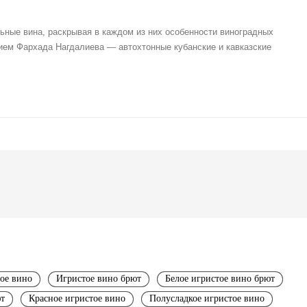
ные вина, раскрывая в каждом из них особенности виноградных
нием Фархада Нагдалиева — автохтонные кубанские и кавказские
тое вино
Игристое вино брют
Белое игристое вино брют
ют
Красное игристое вино
Полусладкое игристое вино