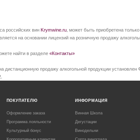
йса российских вин
Krymwine.ru
, может быть приобретена только
вляется на основании лицензий на розничную продажу алкоголь
ожете найти в разделе
«Контакты»
на дистанционную продажу алкогольной продукции установлен Ф
.
ПОКУПАТЕЛЮ
ИНФОРМАЦИЯ
Оформление заказа
Винная Школа
Программа лояльности
Дегустации
Культурный бонус
Винодельни
Корпоративным клиентам
Сорта винограда