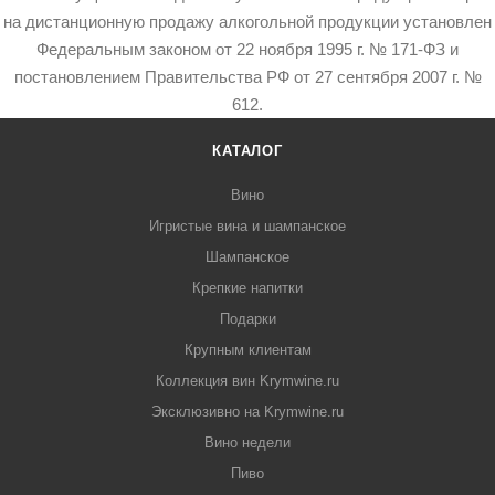
на дистанционную продажу алкогольной продукции установлен
Федеральным законом от 22 ноября 1995 г. № 171-ФЗ и
постановлением Правительства РФ от 27 сентября 2007 г. №
612.
КАТАЛОГ
Вино
Игристые вина и шампанское
Шампанское
Крепкие напитки
Подарки
Крупным клиентам
Коллекция вин Krymwine.ru
Эксклюзивно на Krymwine.ru
Вино недели
Пиво