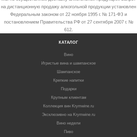
на дистанционную продажу алкогольной продукции установлен
Федеральным законом от 22 ноября 1995 г. № 171-ФЗ и
постановлением Правительства РФ от 27 сентября 2007 г. №
612.
КАТАЛОГ
Вино
Игристые вина и шампанское
Шампанское
Крепкие напитки
Подарки
Крупным клиентам
Коллекция вин Krymwine.ru
Эксклюзивно на Krymwine.ru
Вино недели
Пиво