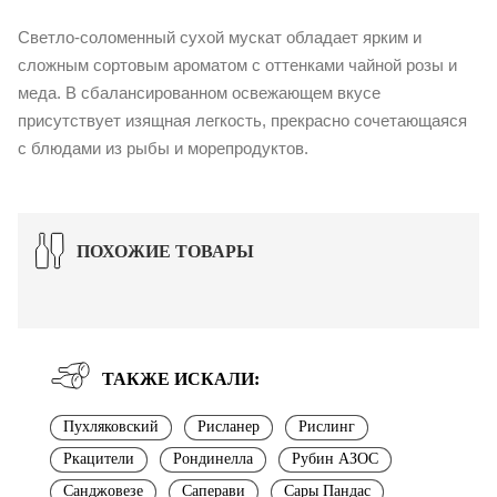
Светло-соломенный сухой мускат обладает ярким и
сложным сортовым ароматом с оттенками чайной розы и
меда. В сбалансированном освежающем вкусе
присутствует изящная легкость, прекрасно сочетающаяся
с блюдами из рыбы и морепродуктов.
ПОХОЖИЕ ТОВАРЫ
ТАКЖЕ ИСКАЛИ:
Пухляковский
Рисланер
Рислинг
Ркацители
Рондинелла
Рубин АЗОС
Санджовезе
Саперави
Сары Пандас