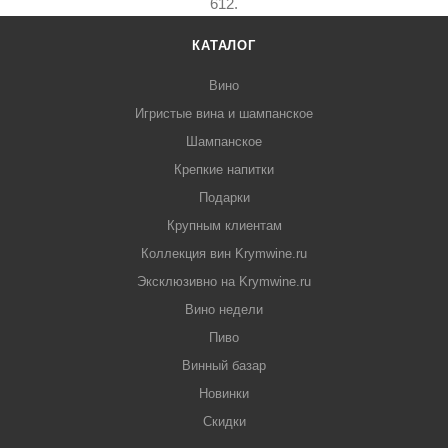
612.
КАТАЛОГ
Вино
Игристые вина и шампанское
Шампанское
Крепкие напитки
Подарки
Крупным клиентам
Коллекция вин Krymwine.ru
Эксклюзивно на Krymwine.ru
Вино недели
Пиво
Винный базар
Новинки
Скидки