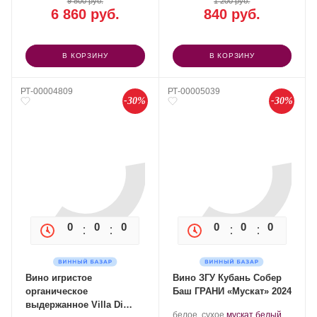
9 800 руб.
1 200 руб.
6 860 руб.
840 руб.
В КОРЗИНУ
В КОРЗИНУ
РТ-00004809
РТ-00005039
-30%
-30%
0
0
0
0
0
0
0
0
Вино игристое
Вино ЗГУ Кубань Собер
органическое
Баш ГРАНИ «Мускат» 2024
выдержанное Villa Di
Производитель:
.
.
белое, сухое
мускат белый