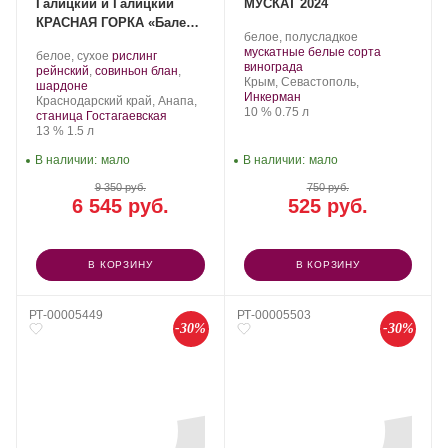
Галицкий и Галицкий
МУСКАТ 2024
КРАСНАЯ ГОРКА «Балет
Производитель:
.
белое, полусладкое
Блан» 2022, 1.5 л
Инкерман.
Сорт
мускатные белые сорта
Производитель:
.
белое, сухое
рислинг
.
винограда:
винограда
Галицкий
Сорт
рейнский
,
совиньон блан
,
Регион:
Крым, Севастополь,
и
.
винограда:
шардоне
Инкерман
Галицкий.
Регион:
Краснодарский край, Анапа,
Крепость
.
Объем
10 %
0.75 л
станица Гостагаевская
Крепость
.
Объем
13 %
1.5 л
В наличии:
мало
В наличии:
мало
9 350 руб.
750 руб.
6 545 руб.
525 руб.
В КОРЗИНУ
В КОРЗИНУ
РТ-00005449
РТ-00005503
-30%
-30%