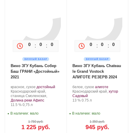
0
0
0
0
0
0
0
0
Вино ЗГУ Кубань Собер
Вино ЗГУ Кубань Chateau
Баш ГРАНИ «Достойный»
le Grand Vostock
2021
АЛИГОТЕ РЕЗЕРВ 2024
Производитель:
.
.
Производитель:
.
.
красное, сухое
достойный
белое, сухое
алиготе
Собер
Регион:
Сорт
Chateau
Регион:
Сорт
Краснодарский край,
Краснодарский край,
хутор
Баш.
винограда:
le
винограда:
станица Смоленская,
Садовый
Grand
Крепость
.
Объем
Долина реки Афипс
13 %
0.75 л
Крепость
.
Объем
Vostock.
11.5 %
0,75 л
В наличии:
мало
В наличии:
мало
1 750 руб.
1 350 руб.
1 225 руб.
945 руб.