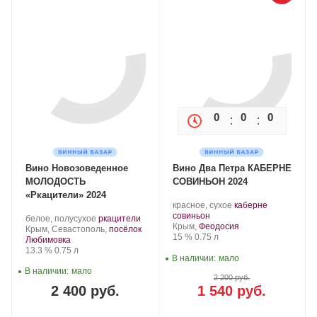
0
0
0
0
Вино Новозоведенное
Вино Два Петра КАБЕРНЕ
МОЛОДОСТЬ
СОВИНЬОН 2024
«Ркацители» 2024
Производитель:
.
красное, сухое
каберне
Два
.
Сорт
совиньон
Производитель:
.
.
белое, полусухое
ркацители
Петра.
Регион:
винограда:
Крым,
Феодосия
Новозаведенное.
Регион:
Сорт
Крым, Севастополь,
посёлок
Крепость
.
Объем
15 %
0.75 л
винограда:
Любимовка
Крепость
.
Объем
13.3 %
0.75 л
В наличии:
мало
В наличии:
мало
2 200 руб.
2 400 руб.
1 540 руб.