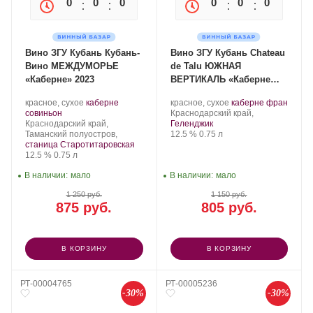
0
0
0
0
0
0
0
0
Вино ЗГУ Кубань Кубань-
Вино ЗГУ Кубань Chateau
Вино МЕЖДУМОРЬЕ
de Talu ЮЖНАЯ
«Каберне» 2023
ВЕРТИКАЛЬ «Каберне
Фран» 2022
Производитель:
.
Производитель:
.
.
красное, сухое
каберне
красное, сухое
каберне фран
Кубань-
.
Сорт
Château
Регион:
Сорт
совиньон
Краснодарский край,
Вино.
Регион:
винограда:
de
винограда:
Краснодарский край,
Геленджик
Talu.
Крепость
.
Объем
Таманский полуостров,
12.5 %
0.75 л
станица Старотитаровская
Крепость
.
Объем
12.5 %
0.75 л
В наличии:
мало
В наличии:
мало
1 250 руб.
1 150 руб.
875 руб.
805 руб.
В КОРЗИНУ
В КОРЗИНУ
РТ-00004765
РТ-00005236
-30%
-30%