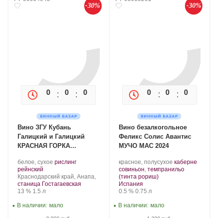
-30%
-30%
0
0
0
0
0
0
0
0
Вино ЗГУ Кубань
Вино безалкогольное
Галицкий и Галицкий
Феликс Солис Авантис
КРАСНАЯ ГОРКА
МУЧО МАС 2024
«Рислинг» 2023, 1.5 л
Производитель:
.
.
белое, сухое
рислинг
красное, полусухое
каберне
Галицкий
.
Сорт
Сорт
рейнский
совиньон
,
темпранильо
и
Регион:
винограда:
.
винограда:
Краснодарский край, Анапа,
(тинта рориш)
Галицкий.
Регион:
станица Гостагаевская
Испания
Крепость
.
Объем
Крепость
.
Объем
13 %
1.5 л
0.5 %
0.75 л
В наличии:
мало
В наличии:
мало