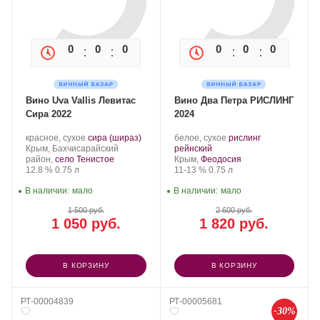
0
0
0
0
0
0
0
0
Вино Uva Vallis Левитас
Вино Два Петра РИСЛИНГ
Сира 2022
2024
Производитель:
.
.
Производитель:
.
красное, сухое
сира (шираз)
белое, сухое
рислинг
Uva
Регион:
Сорт
Два
.
Сорт
Крым, Бахчисарайский
рейнский
Vallis.
винограда:
Петра.
Регион:
винограда:
район,
село Тенистое
Крым,
Феодосия
Крепость
.
Объем
Крепость
.
Объем
12.8 %
0.75 л
11-13 %
0.75 л
В наличии:
мало
В наличии:
мало
1 500 руб.
2 600 руб.
1 050 руб.
1 820 руб.
В КОРЗИНУ
В КОРЗИНУ
РТ-00004839
РТ-00005681
-30%