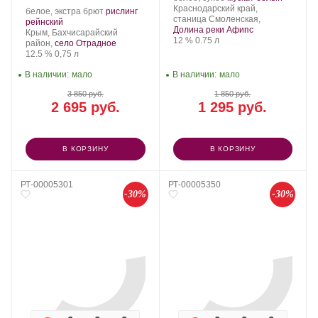
Alma РИСЛИНГ 2022
Собер
Регион:
Сорт
Краснодарский край,
Производитель:
.
белое, экстра брют
рислинг
Баш.
винограда:
станица Смоленская,
Villa
.
Сорт
рейнский
Долина реки Афипс
Di
Регион:
винограда:
Крым, Бахчисарайский
Крепость
.
Объем
12 %
0.75 л
Alma.
район,
село Отрадное
Крепость
.
Объем
12.5 %
0,75 л
В наличии:
мало
В наличии:
мало
3 850 руб.
1 850 руб.
2 695 руб.
1 295 руб.
В КОРЗИНУ
В КОРЗИНУ
РТ-00005301
РТ-00005350
-30%
-30%