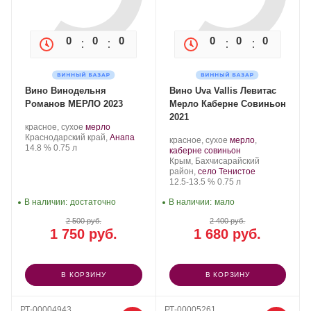
0
0
0
0
0
0
0
0
Вино Винодельня
Вино Uva Vallis Левитас
Романов МЕРЛО 2023
Мерло Каберне Совиньон
2021
Производитель:
.
.
красное, сухое
мерло
В2Р
Регион:
Сорт
Краснодарский край,
Анапа
Производитель:
.
красное, сухое
мерло
,
–
Крепость
.
Объем
винограда:
14.8 %
0.75 л
Uva
Сорт
.
каберне совиньон
Винодельня
Vallis.
Регион:
винограда:
Крым, Бахчисарайский
двух
район,
село Тенистое
Романов.
Крепость
.
Объем
12.5-13.5 %
0.75 л
В наличии:
достаточно
В наличии:
мало
2 500 руб.
2 400 руб.
1 750 руб.
1 680 руб.
В КОРЗИНУ
В КОРЗИНУ
РТ-00004943
РТ-00005261