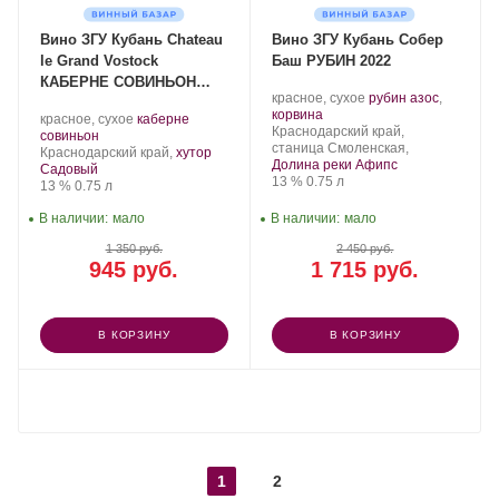
Вино ЗГУ Кубань Chateau
Вино ЗГУ Кубань Собер
le Grand Vostock
Баш РУБИН 2022
КАБЕРНЕ СОВИНЬОН
Производитель:
.
красное, сухое
рубин азос
,
РЕЗЕРВ 2024
Собер
.
Сорт
корвина
Производитель:
.
красное, сухое
каберне
Баш.
Регион:
винограда:
Краснодарский край,
Chateau
.
Сорт
совиньон
станица Смоленская,
le
Регион:
винограда:
Краснодарский край,
хутор
Долина реки Афипс
Grand
Садовый
Крепость
.
Объем
13 %
0.75 л
Vostock.
Крепость
.
Объем
13 %
0.75 л
В наличии:
мало
В наличии:
мало
1 350 руб.
2 450 руб.
945 руб.
1 715 руб.
В КОРЗИНУ
В КОРЗИНУ
ПОКАЗАТЬ ЕЩЕ
1
2