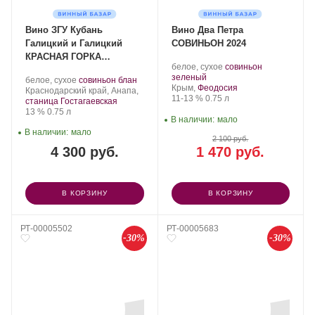
Вино ЗГУ Кубань
Вино Два Петра
Галицкий и Галицкий
СОВИНЬОН 2024
КРАСНАЯ ГОРКА
Производитель:
.
белое, сухое
совиньон
«Петрушка» 2023
Два
.
Сорт
зеленый
Производитель:
.
.
белое, сухое
совиньон блан
Петра.
Регион:
винограда:
Крым,
Феодосия
Галицкий
Регион:
Сорт
Краснодарский край, Анапа,
Крепость
.
Объем
11-13 %
0.75 л
и
винограда:
станица Гостагаевская
Галицкий.
Крепость
.
Объем
13 %
0.75 л
В наличии:
мало
В наличии:
мало
2 100 руб.
4 300 руб.
1 470 руб.
В КОРЗИНУ
В КОРЗИНУ
РТ-00005502
РТ-00005683
-30%
-30%