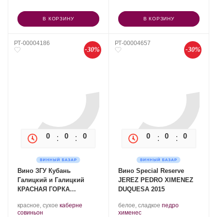
В КОРЗИНУ
В КОРЗИНУ
РТ-00004186
РТ-00004657
-30%
-30%
0
0
0
0
0
0
0
0
Вино ЗГУ Кубань
Вино Special Reserve
Галицкий и Галицкий
JEREZ PEDRO XIMENEZ
КРАСНАЯ ГОРКА
DUQUESA 2015
«Каберне Совиньон» 2023
Производитель:
.
Производитель:
.
красное, сухое
каберне
белое, сладкое
педро
Галицкий
.
Сорт
Sanchez
.
Сорт
совиньон
хименес