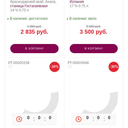
и
Регион:
винограда:
Romate.
Регион:
винограда:
Краснодарский край, Анапа,
Испания
Галицкий.
Крепость
.
Объем
станица Гостагаевская
17 %
0.75 л
Крепость
.
Объем
14 %
0.75 л
В наличии:
достаточно
В наличии:
мало
4 050 руб.
5 000 руб.
2 835 руб.
3 500 руб.
В КОРЗИНУ
В КОРЗИНУ
РТ-00005238
РТ-00003946
-30%
-30%
0
0
0
0
0
0
0
0