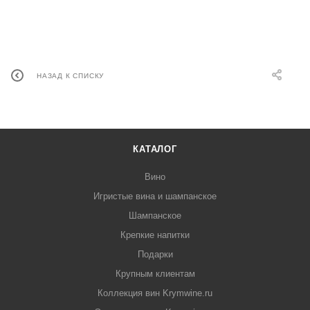
НАЗАД К СПИСКУ
КАТАЛОГ
Вино
Игристые вина и шампанское
Шампанское
Крепкие напитки
Подарки
Крупным клиентам
Коллекция вин Krymwine.ru