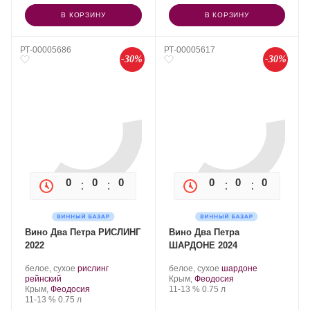
В КОРЗИНУ
В КОРЗИНУ
РТ-00005686
РТ-00005617
-30%
-30%
0
0
0
0
0
0
0
0
Вино Два Петра РИСЛИНГ
Вино Два Петра
2022
ШАРДОНЕ 2024
Производитель:
.
Производитель:
.
.
белое, сухое
рислинг
белое, сухое
шардоне
Два
.
Сорт
Два
Регион:
Сорт
рейнский
Крым,
Феодосия
Петра.
Регион:
винограда:
Петра.
Крепость
.
Объем
винограда:
Крым,
Феодосия
11-13 %
0.75 л
Крепость
.
Объем
11-13 %
0.75 л