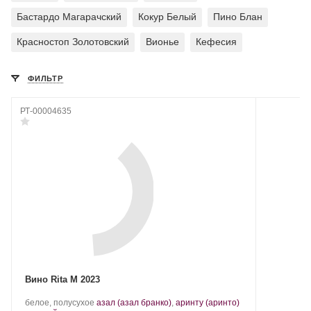
Бастардо Магарачский
Кокур Белый
Пино Блан
Красностоп Золотовский
Вионье
Кефесия
ФИЛЬТР
РТ-00004635
Вино Rita M 2023
.
белое, полусухое
азал (азал бранко)
,
аринту (аринто)