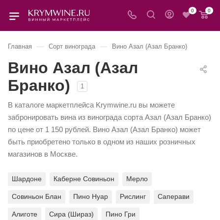
0
0
—
—
Главная
Сорт винограда
Вино Азал (Азал Бранко)
Вино Азал (Азал
Бранко)
1
В каталоге маркетплейса Krymwine.ru вы можете
забронировать вина из винограда сорта Азал (Азал Бранко)
по цене от 1 150 рублей. Вино Азал (Азал Бранко) может
быть приобретено только в одном из наших розничных
магазинов в Москве.
Шардоне
Каберне Совиньон
Мерло
Совиньон Блан
Пино Нуар
Рислинг
Саперави
Алиготе
Сира (Шираз)
Пино Гри