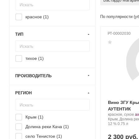
Бастардо Магарач
красное (
1
)
По популярности (у
РТ-00002030
ТИП
тихое (
1
)
ПРОИЗВОДИТЕЛЬ
РЕГИОН
Вино ЗГУ Кры
АУТЕНТИК
Производитель:
.
красное, сухое
ах
Крым (
1
)
Gavras
Регион:
С
Крым, Долина ре
Estate.
Крепость
.
Объем
ви
12 %
0.75 л
Долина реки Кача (
1
)
2 300 руб.
село Тенистое (
1
)