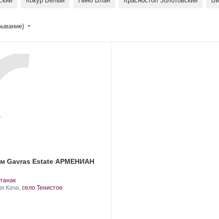
ский
Кокур Белый
Пино Блан
Красностоп Золотовский
Ви
бывание)
м Gavras Estate АРМЕНИАН
.
танак
орт
ки Кача,
село Тенистое
нограда: