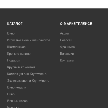
КАТАЛОГ
О МАРКЕТПЛЕЙСЕ
Вино
Акции
Игристые вина и шампанское
Новости
Шампанское
Франшиза
Крепкие напитки
Вакансии
Подарки
Контакты
Крупным клиентам
Коллекция вин Krymwine.ru
Эксклюзивно на Krymwine.ru
Вино недели
Пиво
Винный базар
Новинки