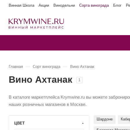
Винная Школа
Акции
Винодельни
Сорта винограда
Блог
Р
—
—
Главная
Сорт винограда
Вино Ахтанак
Вино Ахтанак
1
В каталоге маркетплейса Krymwine.ru вы можете заброниров
наших розничных магазинов в Москве.
Шардоне
Кабе
ЦВЕТ