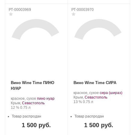
РТ-00003969
РТ-00003970
Вино Wine Time ПИНО
Вино Wine Time СИРА
НУАР
Производитель:
.
.
красное, сухое
сира (шираз)
Wine
Регион:
Сорт
Крым,
Севастополь
Производитель:
.
.
красное, сухое
пино нуар
Time.
Крепость
.
Объем
винограда:
13 %
0.75 л
Wine
Регион:
Сорт
Крым,
Севастополь
Time.
Крепость
.
Объем
винограда:
12 %
0.75 л
Товар распродан
Товар распродан
1 500 руб.
1 500 руб.