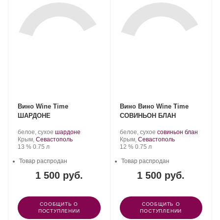
Вино Wine Time
Вино Вино Wine Time
ШАРДОНЕ
СОВИНЬОН БЛАН
Производитель:
.
.
Производитель:
.
.
белое, сухое
шардоне
белое, сухое
совиньон блан
Wine
Регион:
Сорт
Wine
Регион:
Сорт
Крым,
Севастополь
Крым,
Севастополь
Time.
Крепость
.
Объем
винограда:
Time.
Крепость
.
Объем
винограда:
13 %
0.75 л
12 %
0.75 л
Товар распродан
Товар распродан
1 500 руб.
1 500 руб.
СООБЩИТЬ О
СООБЩИТЬ О
ПОСТУПЛЕНИИ
ПОСТУПЛЕНИИ