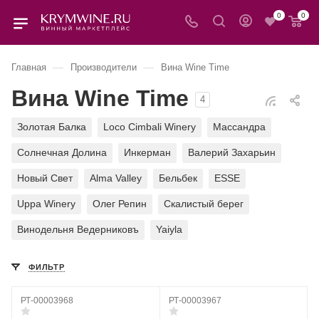
0
0
—
—
Главная
Производители
Вина Wine Time
Вина Wine Time
4
Золотая Балка
Loco Cimbali Winery
Массандра
Солнечная Долина
Инкерман
Валерий Захарьин
Новый Свет
Alma Valley
Бельбек
ESSE
Uppa Winery
Олег Репин
Скалистый берег
Винодельня Ведерниковъ
Yaiyla
ФИЛЬТР
РТ-00003968
РТ-00003967