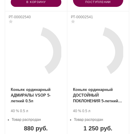
В КОРЗИНУ
ПОСТУПЛЕНИИ
РТ-00002540
РТ-00002541
Коньяк ординарный
Коньяк ординарный
АДМИРАЛЫ VSOP 5-
ДОСТОЙНЫЙ
летний 0.5л
ПОКЛОНЕНИЯ 5-летний
0.5л
Производитель:
.
Крепость
.
Объем
Производитель:
.
Крепость
.
Объем
40 %
0.5 л
40 %
0.5 л
Любимый
Любимый
город
Товар распродан
город
Товар распродан
ЛТД.
ЛТД.
880 руб.
1 250 руб.