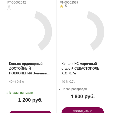
РТ-00002542
РТ-00002537
5
Коньяк ординарный
Коньяк КС марочный
ДОСТОЙНЫЙ
старый СЕВАСТОПОЛЬ
ПОКЛОНЕНИЯ 3-летний
Х.О. 0.7л
0.5л
Производитель:
.
Крепость
.
Объем
Производитель:
.
Крепость
.
Объем
40 %
0.5 л
40 %
0.7 л
Любимый
Любимый
город
город
Товар распродан
ЛТД.
В наличии:
мало
ЛТД.
4 800 руб.
1 200 руб.
СООБЩИТЬ О