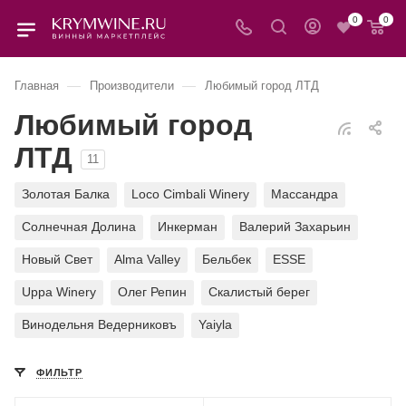
0
0
—
—
Главная
Производители
Любимый город ЛТД
Любимый город
ЛТД
11
Золотая Балка
Loco Cimbali Winery
Массандра
Солнечная Долина
Инкерман
Валерий Захарьин
Новый Свет
Alma Valley
Бельбек
ESSE
Uppa Winery
Олег Репин
Скалистый берег
Винодельня Ведерниковъ
Yaiyla
ФИЛЬТР