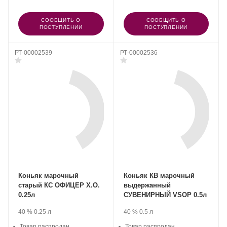
СООБЩИТЬ О
СООБЩИТЬ О
ПОСТУПЛЕНИИ
ПОСТУПЛЕНИИ
РТ-00002539
РТ-00002536
Коньяк марочный
Коньяк КВ марочный
старый КС ОФИЦЕР Х.О.
выдержанный
0.25л
СУВЕНИРНЫЙ VSOP 0.5л
Производитель:
.
Крепость
.
Объем
Производитель:
.
Крепость
.
Объем
40 %
0.25 л
40 %
0.5 л
Любимый
Любимый
город
Товар распродан
город
Товар распродан