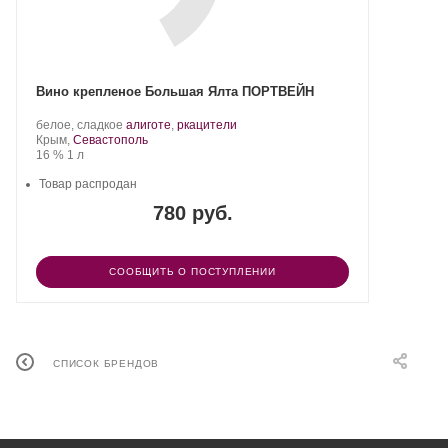
Вино крепленое Большая Ялта ПОРТВЕЙН
Производитель:
.
.
белое, сладкое
алиготе
,
ркацители
Любимый
Регион:
Сорт
Крым,
Севастополь
город
Крепость
.
Объем
винограда:
16 %
1 л
ЛТД.
Товар распродан
780 руб.
СООБЩИТЬ О ПОСТУПЛЕНИИ
СПИСОК БРЕНДОВ