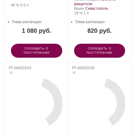
Любимый
.
Сорт
ркацители
Производитель:
.
Крепость
.
Объем
40 %
0.5 л
город
Регион:
винограда:
Крым,
Севастополь
Любимый
ЛТД.
Крепость
.
Объем
19 %
1 л
город
ЛТД.
Товар распродан
Товар распродан
1 080 руб.
820 руб.
СООБЩИТЬ О
СООБЩИТЬ О
ПОСТУПЛЕНИИ
ПОСТУПЛЕНИИ
РТ-00002543
РТ-00002538