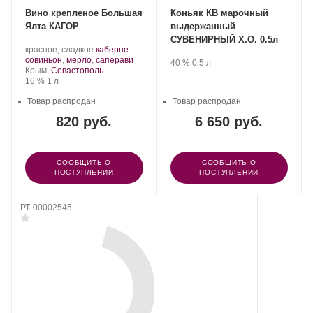
Вино крепленое Большая
Коньяк КВ марочный
Ялта КАГОР
выдержанный
СУВЕНИРНЫЙ Х.О. 0.5л
Производитель:
.
красное, сладкое
каберне
Любимый
Сорт
.
совиньон
,
мерло
,
саперави
Производитель:
.
Крепость
.
Объем
40 %
0.5 л
город
Регион:
винограда:
Крым,
Севастополь
Любимый
ЛТД.
Крепость
.
Объем
16 %
1 л
город
ЛТД.
Товар распродан
Товар распродан
820 руб.
6 650 руб.
СООБЩИТЬ О
СООБЩИТЬ О
ПОСТУПЛЕНИИ
ПОСТУПЛЕНИИ
РТ-00002545