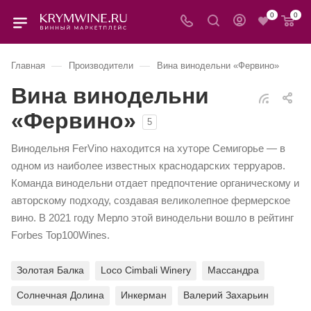
0
0
—
—
Главная
Производители
Вина винодельни «Фервино»
Вина винодельни
«Фервино»
5
Винодельня FerVino находится на хуторе Семигорье — в
одном из наиболее известных краснодарских терруаров.
Команда винодельни отдает предпочтение органическому и
авторскому подходу, создавая великолепное фермерское
вино. В 2021 году Мерло этой винодельни вошло в рейтинг
Forbes Top100Wines.
Золотая Балка
Loco Cimbali Winery
Массандра
Солнечная Долина
Инкерман
Валерий Захарьин