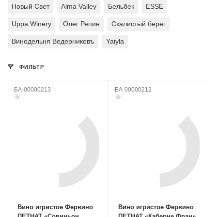
Новый Свет
Alma Valley
Бельбек
ESSE
Uppa Winery
Олег Репин
Скалистый берег
Винодельня Ведерниковъ
Yaiyla
ФИЛЬТР
БА-00000213
БА-00000212
Вино игристое Фервино
Вино игристое Фервино
ПЕТНАТ «Совиньон
ПЕТНАТ «Каберне Фран»