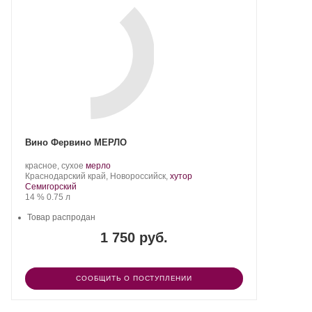
Вино Фервино МЕРЛО
Производитель:
.
.
красное, сухое
мерло
Фервино.
Регион:
Сорт
Краснодарский край, Новороссийск,
хутор
винограда:
Семигорский
Крепость
.
Объем
14 %
0.75 л
Товар распродан
1 750 руб.
СООБЩИТЬ О ПОСТУПЛЕНИИ