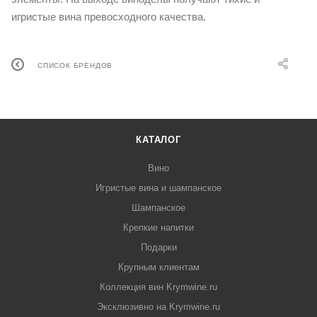
игристые вина превосходного качества.
СПИСОК БРЕНДОВ
КАТАЛОГ
Вино
Игристые вина и шампанское
Шампанское
Крепкие напитки
Подарки
Крупным клиентам
Коллекция вин Krymwine.ru
Эксклюзивно на Krymwine.ru