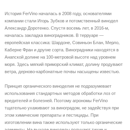
История FerVino началась в 2008 году, основателями
компании стали Игорь Зубков и потомственный винодел
Александр Доротенко. Спустя восемь лет, в 2016-м,
началась закладка виноградников. В терруаре —
европейская классика: Шардоне, Совиньон Блан, Мерло,
Каберне Фран и другие сорта. Виноградники находятся в
Анапской долине на 100-метровой высоте над уровнем
моря. Здесь мягкий приморский климат, долину продувают
ветра, дерново-карбонатные почвы насыщены известью.
Принцип органического виноделия не подразумевает
использования стандартных методов обработки лоз от
вредителей и болезней. Поэтому агрономы FerVino
тщательно ухаживают за виноградом, не задействуя при
этом химические препараты и пестициды. При
изготовлении вина также используют только органические
элементы. На выходе виноделы получают тихие и