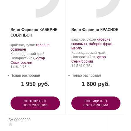
Вино Фервино КАБЕРНЕ
Вино Фервино КРАСНОЕ
СОВИНЬОН
Производитель:
.
красное, сухое
каберне
Фервино.
Сорт
совиньон
,
каберне фран
,
Производитель:
.
красное, сухое
каберне
.
винограда:
мерло
Фервино.
.
Сорт
совиньон
Регион:
Краснодарский край,
Регион:
винограда:
Краснодарский край,
Новороссийск,
хутор
Новороссийск,
хутор
Семигорский
Семигорский
Крепость
.
Объем
14.5 %
0.75 л
Крепость
.
Объем
14 %
0.75 л
Товар распродан
Товар распродан
1 950 руб.
1 600 руб.
СООБЩИТЬ О
СООБЩИТЬ О
ПОСТУПЛЕНИИ
ПОСТУПЛЕНИИ
БА-00000209