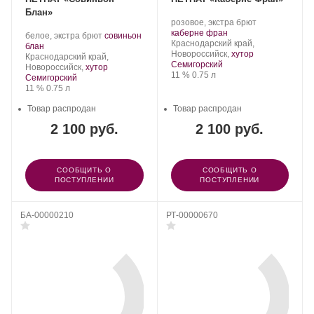
Блан»
Производитель:
.
розовое, экстра брют
Фервино.
.
Сорт
каберне фран
Производитель:
.
белое, экстра брют
совиньон
Регион:
винограда:
Краснодарский край,
Фервино.
.
Сорт
блан
Новороссийск,
хутор
Регион:
винограда:
Краснодарский край,
Семигорский
Новороссийск,
хутор
Крепость
.
Объем
11 %
0.75 л
Семигорский
Крепость
.
Объем
11 %
0.75 л
Товар распродан
Товар распродан
2 100 руб.
2 100 руб.
СООБЩИТЬ О
СООБЩИТЬ О
ПОСТУПЛЕНИИ
ПОСТУПЛЕНИИ
БА-00000210
РТ-00000670