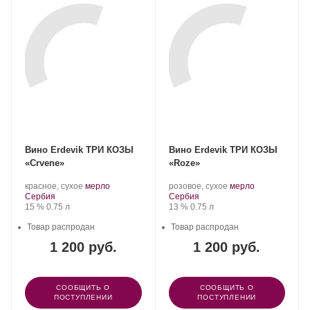
Вино Erdevik ТРИ КОЗЫ
Вино Erdevik ТРИ КОЗЫ
«Crvene»
«Roze»
Производитель:
.
.
Производитель:
.
.
красное, сухое
мерло
розовое, сухое
мерло
Erdevik.
Регион:
Сорт
Erdevik.
Регион:
Сорт
Сербия
Сербия
Крепость
.
Объем
винограда:
Крепость
.
Объем
винограда:
15 %
0.75 л
13 %
0.75 л
Товар распродан
Товар распродан
1 200 руб.
1 200 руб.
СООБЩИТЬ О
СООБЩИТЬ О
ПОСТУПЛЕНИИ
ПОСТУПЛЕНИИ