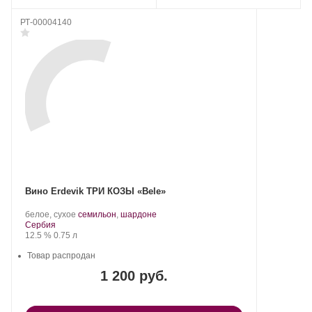
РТ-00004140
Вино Erdevik ТРИ КОЗЫ «Bele»
Производитель:
.
.
белое, сухое
семильон
,
шардоне
Erdevik.
Регион:
Сорт
Сербия
Крепость
.
Объем
винограда:
12.5 %
0.75 л
Товар распродан
1 200 руб.