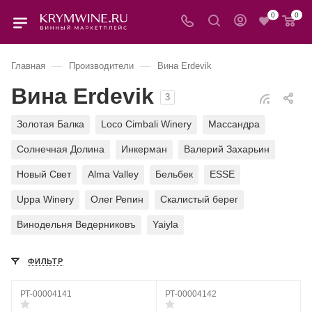
0
0
—
—
Главная
Производители
Вина Erdevik
Вина Erdevik
3
Золотая Балка
Loco Cimbali Winery
Массандра
Солнечная Долина
Инкерман
Валерий Захарьин
Новый Свет
Alma Valley
Бельбек
ESSE
Uppa Winery
Олег Репин
Скалистый берег
Винодельня Ведерниковъ
Yaiyla
ФИЛЬТР
РТ-00004141
РТ-00004142