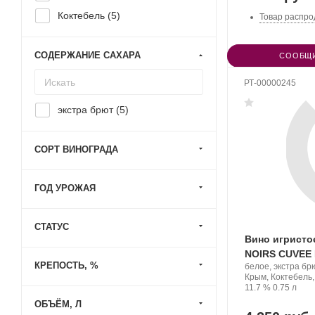
Коктебель (
5
)
Товар распро
СОДЕРЖАНИЕ САХАРА
СООБЩИ
РТ-00000245
экстра брют (
5
)
СОРТ ВИНОГРАДА
ГОД УРОЖАЯ
СТАТУС
Вино игристо
NOIRS CUVEE
КРЕПОСТЬ, %
Производитель:
белое, экстра бр
Cock
Регион:
Крым, Коктебель
t'est
Крепость
.
Объем
11.7 %
0.75 л
belle.
ОБЪЁМ, Л