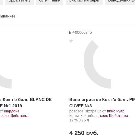
Uppa Winery
Олег Репин
Скалистый берег
Винодельня В
бывание)
БР-00000345
е Кок т'э бэль BLANC DE
Вино игристое Кок т'э бэль P
E №1 2019
CUVEE №3
.
.
Производитель:
.
.
ют
шардоне
розовое, экстра брют
пино нуар
Сорт
Cock
Регион:
Сорт
,
село Щебетовка
Крым, Коктебель,
село Щебетовка
винограда:
t'est
Крепость
.
Объем
винограда:
12 %
0.75 л
belle.
4 250 руб.