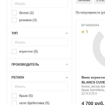
Бельбек
ESSE
белое (
2
)
По популярности (у
розовое (
3
)
БР-00000344
5
ТИП
игристое (
5
)
ПРОИЗВОДИТЕЛЬ
Вино игристо
РЕГИОН
BLANCS CUVE
Производитель:
белое, экстра бр
Cock
Регион:
Крым, Коктебель
t'est
Крепость
.
Объем
12 %
0.75 л
Крым (
5
)
belle.
4 700 руб.
село Щебетовка (
5
)