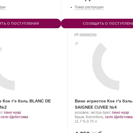
дан
Товар распродан
ТЬ О ПОСТУПЛЕНИИ
СООБЩИТЬ О ПОСТУПЛЕН
РТ-00000250
е Кок т'э бэль BLANC DE
Вино игристое Кок т'э бэл
 №2
SAIGNEE CUVEE №4
.
.
Производитель:
.
.
ют
пино нуар
розовое, экстра брют
пино нуар
Сорт
Cock
Регион:
Сорт
,
село Щебетовка
Крым, Коктебель,
село Щебетовка
винограда:
t'est
Крепость
.
Объем
винограда:
11.7 %
0.75 л
belle.