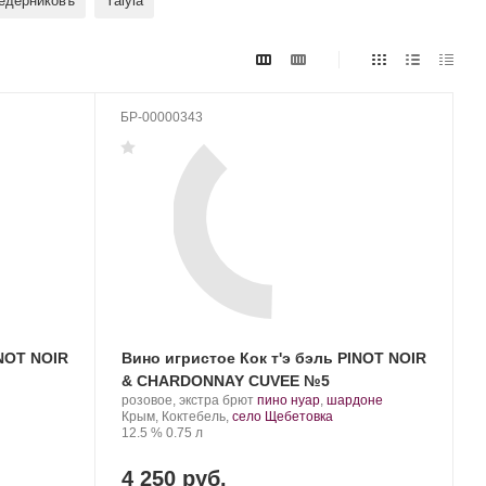
едерниковъ
Yaiyla
БР-00000343
INOT NOIR
Вино игристое Кок т'э бэль PINOT NOIR
& CHARDONNAY CUVEE №5
Производитель:
.
.
розовое, экстра брют
пино нуар
,
шардоне
Cock
Регион:
Сорт
Крым, Коктебель,
село Щебетовка
t'est
Крепость
.
Объем
винограда:
12.5 %
0.75 л
belle.
4 250 руб.