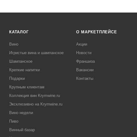
КАТАЛОГ
О МАРКЕТПЛЕЙСЕ
Вино
Акции
Игристые вина и шампанское
Новости
Шампанское
Франшиза
Крепкие напитки
Вакансии
Подарки
Контакты
Крупным клиентам
Коллекция вин Krymwine.ru
Эксклюзивно на Krymwine.ru
Вино недели
Пиво
Винный базар