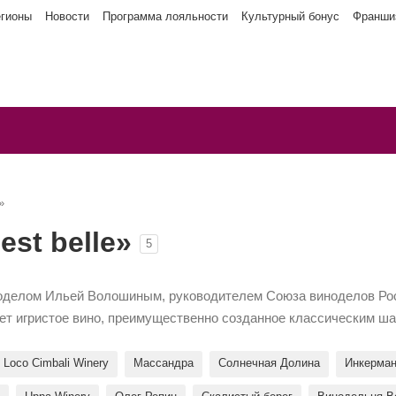
егионы
Новости
Программа лояльности
Культурный бонус
Франши
»
st belle»
5
виноделом Ильей Волошиным, руководителем Союза виноделов Р
т игристое вино, преимущественно созданное классическим ш
Loco Cimbali Winery
Массандра
Солнечная Долина
Инкерма