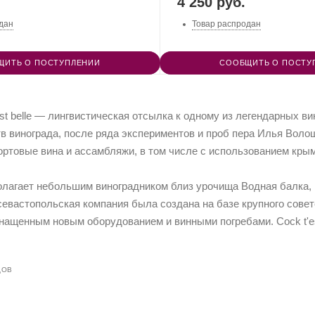
4 250 руб.
дан
Товар распродан
ЩИТЬ О ПОСТУПЛЕНИИ
СООБЩИТЬ О ПОСТУ
est belle — лингвистическая отсылка к одному из легендарных в
тв винограда, после ряда экспериментов и проб пера Илья Вол
ортовые вина и ассамбляжи, в том числе с использованием кры
лагает небольшим виноградником близ урочища Водная балка, 
севастопольская компания была создана на базе крупного совет
снащенным новым оборудованием и винными погребами. Cock t'es
ДОВ