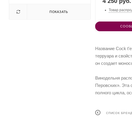
4 250 руб.
Товар распро
ПОКАЗАТЬ
СООБ
Название Cock t'
терруара и свойс
он создает монос
Винодельня распо
Перовских». Эта 
полного цикла, о
СПИСОК БРЕН