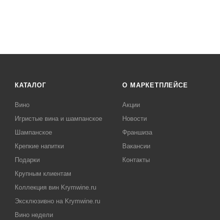
КАТАЛОГ
О МАРКЕТПЛЕЙСЕ
Вино
Акции
Игристые вина и шампанское
Новости
Шампанское
Франшиза
Крепкие напитки
Вакансии
Подарки
Контакты
Крупным клиентам
Коллекция вин Krymwine.ru
Эксклюзивно на Krymwine.ru
Вино недели