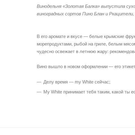
Винодельня «Золотая Балка» выпустила сухое
виноградных сортов Пино Блан и Ркацители, с
В его аромате и вкусе — белые крымские фрук
морепродуктами, рыбой на гриле, белым мясо
чудесно освежает в летнюю жару: рекомендова
Вино вышло в новом оформлении — его этикет
Делу время — my White сейчас;
My White принимает тебя таким, какой ты е