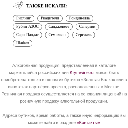
ТАКЖЕ ИСКАЛИ:
Рислинг
Ркацители
Рондинелла
Рубин АЗОС
Санджовезе
Саперави
Сары Пандас
Семильон
Серсиаль
Шабаш
Алкогольная продукция, представленная в каталоге
маркетплейса российских вин
Krymwine.ru
, может быть
приобретена только в одном из бутиков «Золотая Балка» или в
винотеках партнёров проекта, расположенных в Москве.
Розничная продажа осуществляется на основании лицензий на
розничную продажу алкогольной продукции.
Адреса бутиков, время работы, а также иную информацию вы
можете найти в разделе
«Контакты»