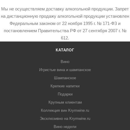
Мы не осуществляем доставку алкогольной продукции. Запрет
на дистанционную продажу алкогольной продукции установлен
Федеральным законом от 22 ноября 1995 г. № 171-ФЗ и
постановлением Правительства РФ от 27 сентября 2007 г. №
612.
КАТАЛОГ
Вино
Игристые вина и шампанское
Шампанское
Крепкие напитки
Подарки
Крупным клиентам
Коллекция вин Krymwine.ru
Эксклюзивно на Krymwine.ru
Вино недели