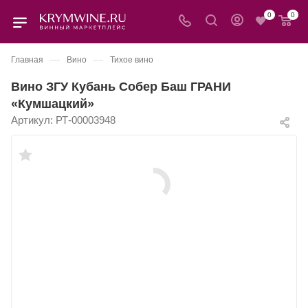
0
0
—
—
Главная
Вино
Тихое вино
Вино ЗГУ Кубань Собер Баш ГРАНИ
«Кумшацкий»
Артикул:
РТ-00003948