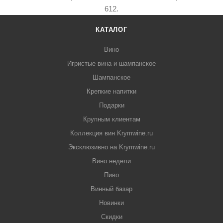
612.
КАТАЛОГ
Вино
Игристые вина и шампанское
Шампанское
Крепкие напитки
Подарки
Крупным клиентам
Коллекция вин Krymwine.ru
Эксклюзивно на Krymwine.ru
Вино недели
Пиво
Винный базар
Новинки
Скидки