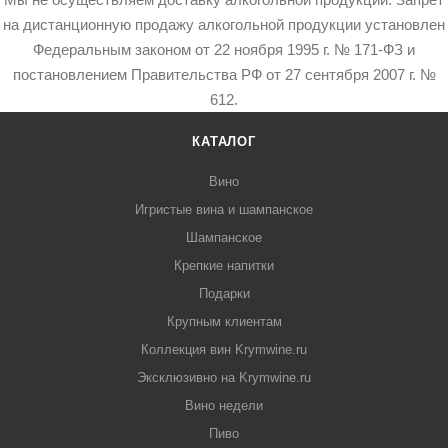
на дистанционную продажу алкогольной продукции установлен
Федеральным законом от 22 ноября 1995 г. № 171-ФЗ и
постановлением Правительства РФ от 27 сентября 2007 г. №
612.
КАТАЛОГ
Вино
Игристые вина и шампанское
Шампанское
Крепкие напитки
Подарки
Крупным клиентам
Коллекция вин Krymwine.ru
Эксклюзивно на Krymwine.ru
Вино недели
Пиво