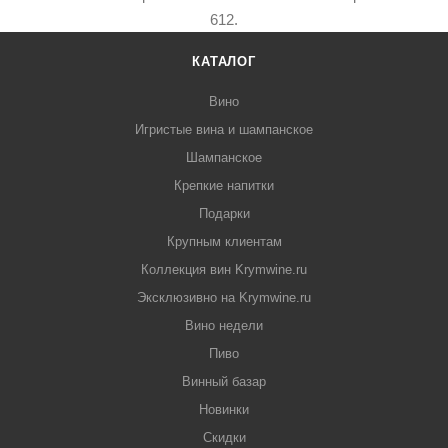
612.
КАТАЛОГ
Вино
Игристые вина и шампанское
Шампанское
Крепкие напитки
Подарки
Крупным клиентам
Коллекция вин Krymwine.ru
Эксклюзивно на Krymwine.ru
Вино недели
Пиво
Винный базар
Новинки
Скидки