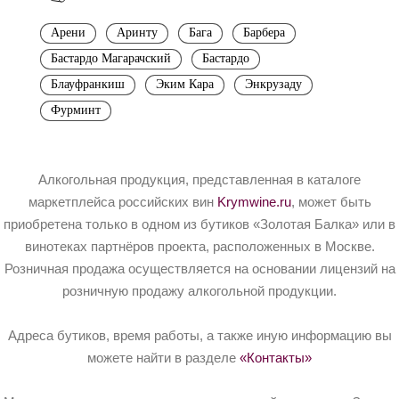
Арени
Аринту
Бага
Барбера
Бастардо Магарачский
Бастардо
Блауфранкиш
Эким Кара
Энкрузаду
Фурминт
Алкогольная продукция, представленная в каталоге
маркетплейса российских вин
Krymwine.ru
, может быть
приобретена только в одном из бутиков «Золотая Балка» или в
винотеках партнёров проекта, расположенных в Москве.
Розничная продажа осуществляется на основании лицензий на
розничную продажу алкогольной продукции.
Адреса бутиков, время работы, а также иную информацию вы
можете найти в разделе
«Контакты»