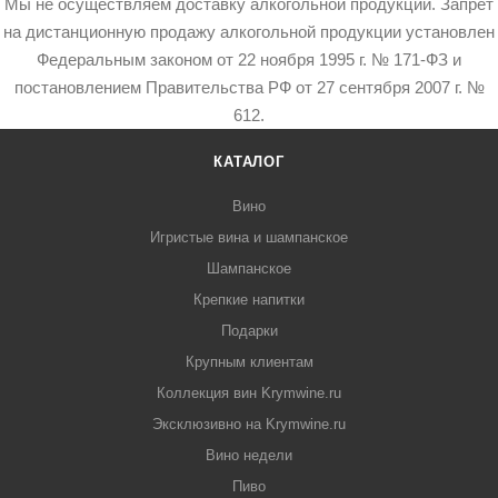
Мы не осуществляем доставку алкогольной продукции. Запрет
на дистанционную продажу алкогольной продукции установлен
Федеральным законом от 22 ноября 1995 г. № 171-ФЗ и
постановлением Правительства РФ от 27 сентября 2007 г. №
612.
КАТАЛОГ
Вино
Игристые вина и шампанское
Шампанское
Крепкие напитки
Подарки
Крупным клиентам
Коллекция вин Krymwine.ru
Эксклюзивно на Krymwine.ru
Вино недели
Пиво