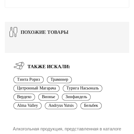
ПОХОЖИЕ ТОВАРЫ
ТАКЖЕ ИСКАЛИ:
Тинта Рориз
Траминер
Цитронный Магарача
Турига Насьональ
Вердехо
Вионье
Зинфандель
Alma Valley
Andryus Yutsis
Бельбек
Алкогольная продукция, представленная в каталоге