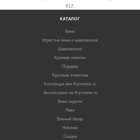
612.
КАТАЛОГ
Вино
Игристые вина и шампанское
Шампанское
Крепкие напитки
Подарки
Крупным клиентам
Коллекция вин Krymwine.ru
Эксклюзивно на Krymwine.ru
Вино недели
Пиво
Винный базар
Новинки
Скидки