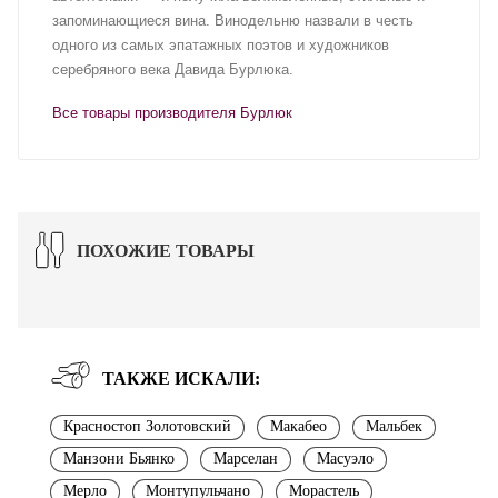
запоминающиеся вина. Винодельню назвали в честь
одного из самых эпатажных поэтов и художников
серебряного века Давида Бурлюка.
Все товары производителя Бурлюк
ПОХОЖИЕ ТОВАРЫ
ТАКЖЕ ИСКАЛИ:
Красностоп Золотовский
Макабео
Мальбек
Манзони Бьянко
Марселан
Масуэло
Мерло
Монтупульчано
Морастель