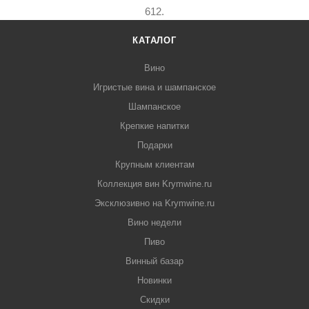
612.
КАТАЛОГ
Вино
Игристые вина и шампанское
Шампанское
Крепкие напитки
Подарки
Крупным клиентам
Коллекция вин Krymwine.ru
Эксклюзивно на Krymwine.ru
Вино недели
Пиво
Винный базар
Новинки
Скидки