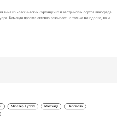
 вина из классических бургундских и австрийских сортов винограда.
ра. Команда проекта активно развивает не только виноделие, но и
й
Мюллер Тургау
Мюскаде
Неббиоло