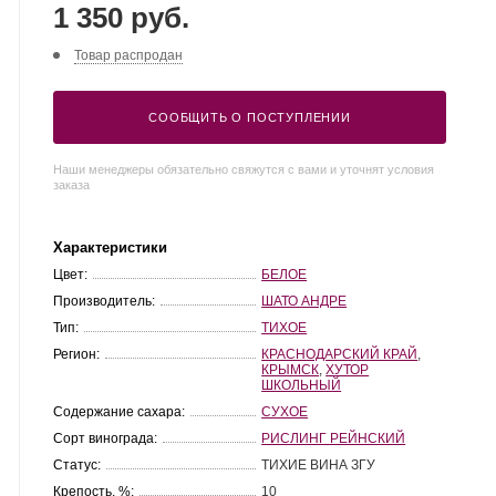
1 350 руб.
Товар распродан
СООБЩИТЬ О ПОСТУПЛЕНИИ
Наши менеджеры обязательно свяжутся с вами и уточнят условия
заказа
Характеристики
Цвет:
БЕЛОЕ
Производитель:
ШАТО АНДРЕ
Тип:
ТИХОЕ
Регион:
КРАСНОДАРСКИЙ КРАЙ
,
КРЫМСК
,
ХУТОР
ШКОЛЬНЫЙ
Содержание сахара:
СУХОЕ
Сорт винограда:
РИСЛИНГ РЕЙНСКИЙ
Статус:
ТИХИЕ ВИНА ЗГУ
Крепость, %:
10