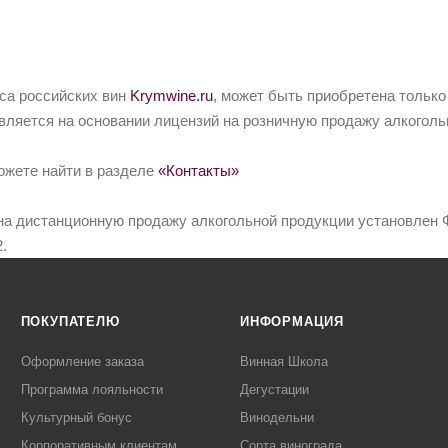
йса российских вин
Krymwine.ru
, может быть приобретена только
вляется на основании лицензий на розничную продажу алкоголь
ожете найти в разделе
«Контакты»
на дистанционную продажу алкогольной продукции установлен Ф
.
ПОКУПАТЕЛЮ
ИНФОРМАЦИЯ
Оформление заказа
Винная Школа
Программа лояльности
Дегустации
Культурный бонус
Винодельни
Корпоративным клиентам
Сорта винограда