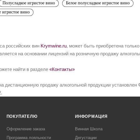
Полусладкое игристое вино
Белое полусладкое игристое вино
е игристое вино
йса российских вин
Krymwine.ru
, может быть приобретена только
вляется на основании лицензий на розничную продажу алкоголь
ожете найти в разделе
«Контакты»
на дистанционную продажу алкогольной продукции установлен Ф
.
ПОКУПАТЕЛЮ
ИНФОРМАЦИЯ
Оформление заказа
Винная Школа
Программа лояльности
Дегустации