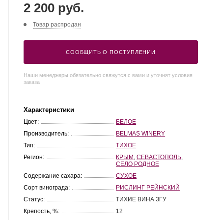
2 200 руб.
Товар распродан
СООБЩИТЬ О ПОСТУПЛЕНИИ
Наши менеджеры обязательно свяжутся с вами и уточнят условия
заказа
Характеристики
Цвет:
БЕЛОЕ
Производитель:
BELMAS WINERY
Тип:
ТИХОЕ
Регион:
КРЫМ
,
СЕВАСТОПОЛЬ
,
СЕЛО РОДНОЕ
Содержание сахара:
СУХОЕ
Сорт винограда:
РИСЛИНГ РЕЙНСКИЙ
Статус:
ТИХИЕ ВИНА ЗГУ
Крепость, %:
12