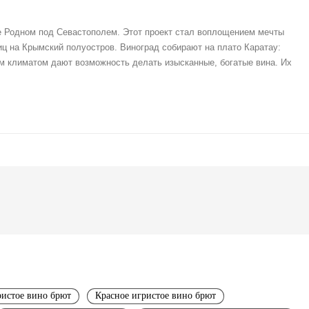
е Родном под Севастополем. Этот проект стал воплощением мечты
ц на Крымский полуостров. Виноград собирают на плато Каратау:
м климатом дают возможность делать изысканные, богатые вина. Их
ристое вино брют
Красное игристое вино брют