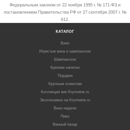
Федеральным законом от 22 ноября 1995 г. № 171-ФЗ и
постановлением Правительства РФ от 27 сентября 2007 г. №
612.
КАТАЛОГ
Вино
Игристые вина и шампанское
Шампанское
Крепкие напитки
Подарки
Крупным клиентам
Коллекция вин Krymwine.ru
Эксклюзивно на Krymwine.ru
Вино недели
Пиво
Винный базар