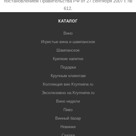
постановлением Правительства РФ от 27 сентября 2007 г. №
612.
КАТАЛОГ
Вино
Игристые вина и шампанское
Шампанское
Крепкие напитки
Подарки
Крупным клиентам
Коллекция вин Krymwine.ru
Эксклюзивно на Krymwine.ru
Вино недели
Пиво
Винный базар
Новинки
Скидки