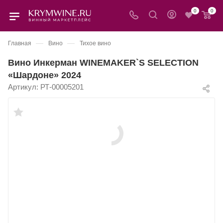
0
0
—
—
Главная
Вино
Тихое вино
Вино Инкерман WINEMAKER`S SELECTION
«Шардоне» 2024
Артикул:
РТ-00005201