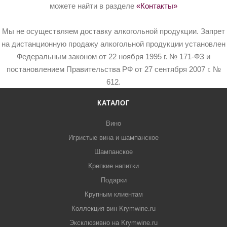
можете найти в разделе
«Контакты»
Мы не осуществляем доставку алкогольной продукции. Запрет
на дистанционную продажу алкогольной продукции установлен
Федеральным законом от 22 ноября 1995 г. № 171-ФЗ и
постановлением Правительства РФ от 27 сентября 2007 г. №
612.
КАТАЛОГ
Вино
Игристые вина и шампанское
Шампанское
Крепкие напитки
Подарки
Крупным клиентам
Коллекция вин Krymwine.ru
Эксклюзивно на Krymwine.ru