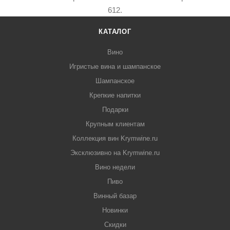
612.
КАТАЛОГ
Вино
Игристые вина и шампанское
Шампанское
Крепкие напитки
Подарки
Крупным клиентам
Коллекция вин Krymwine.ru
Эксклюзивно на Krymwine.ru
Вино недели
Пиво
Винный базар
Новинки
Скидки