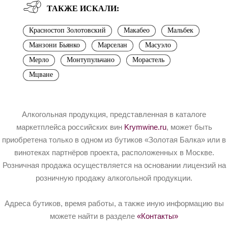
ТАКЖЕ ИСКАЛИ:
Красностоп Золотовский
Макабео
Мальбек
Манзони Бьянко
Марселан
Масуэло
Мерло
Монтупульчано
Морастель
Мцване
Алкогольная продукция, представленная в каталоге
маркетплейса российских вин
Krymwine.ru
, может быть
приобретена только в одном из бутиков «Золотая Балка» или в
винотеках партнёров проекта, расположенных в Москве.
Розничная продажа осуществляется на основании лицензий на
розничную продажу алкогольной продукции.
Адреса бутиков, время работы, а также иную информацию вы
можете найти в разделе
«Контакты»