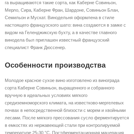
га выращиваются такие сорта, как Каберне Совиньон,
Мерло, Сира, Каберне Фран, Шардоне, Совиньон Блан,
Семильон и Мускат. Винодельня оформлена в стиле
настоящего французского шато: вина создаются в замке с
видом на Геленджикскую бухту, а в качестве главного
винодела был приглашен известный французский
специалист Франк Дюссенер.
Особенности производства
Молодое красное сухое вино изготовлено из винограда
сорта Каберне Совиньон, выращенного и собранного
вручную в идеальных условиях мягкого
средиземноморского климата, на известково-мергелевых
почвах в непосредственной близости с морем и хвойными
лесами. После мягкого прессования сусло ферментируется
в емкостях из нержавеющей стали при контролируемой
температуре 25-30 °С. Постферментационная мацерация