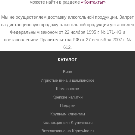
можете найти в разделе
«Контакты»
Мы не осуществляем доставку алкогольной продукции. Запрет
на дистанционную продажу алкогольной продукции установлен
Федеральным законом от 22 ноября 1995 г. № 171-ФЗ и
постановлением Правительства РФ от 27 сентября 2007 г. №
612.
КАТАЛОГ
Вино
Игристые вина и шампанское
Шампанское
Крепкие напитки
Подарки
Крупным клиентам
Коллекция вин Krymwine.ru
Эксклюзивно на Krymwine.ru