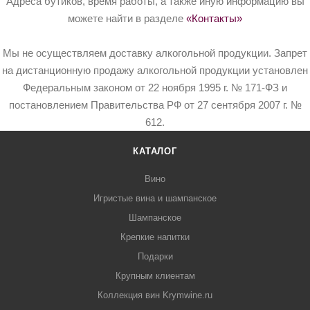
Адреса бутиков, время работы, а также иную информацию вы
можете найти в разделе
«Контакты»
Мы не осуществляем доставку алкогольной продукции. Запрет
на дистанционную продажу алкогольной продукции установлен
Федеральным законом от 22 ноября 1995 г. № 171-ФЗ и
постановлением Правительства РФ от 27 сентября 2007 г. №
612.
КАТАЛОГ
Вино
Игристые вина и шампанское
Шампанское
Крепкие напитки
Подарки
Крупным клиентам
Коллекция вин Krymwine.ru