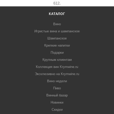
612.
КАТАЛОГ
Вино
Игристые вина и шампанское
Шампанское
Крепкие напитки
Подарки
Крупным клиентам
Коллекция вин Krymwine.ru
Эксклюзивно на Krymwine.ru
Вино недели
Пиво
Винный базар
Новинки
Скидки