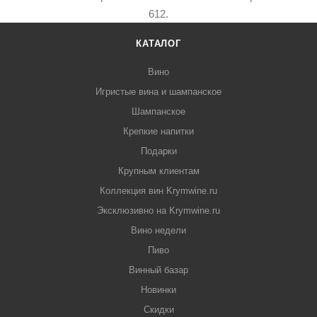
612.
КАТАЛОГ
Вино
Игристые вина и шампанское
Шампанское
Крепкие напитки
Подарки
Крупным клиентам
Коллекция вин Krymwine.ru
Эксклюзивно на Krymwine.ru
Вино недели
Пиво
Винный базар
Новинки
Скидки