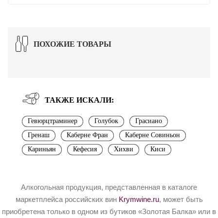
ПОХОЖИЕ ТОВАРЫ
ТАКЖЕ ИСКАЛИ:
Гевюрцтраминер
Голубок
Грасиано
Гренаш
Каберне Фран
Каберне Совиньон
Кариньян
Кефесия
Хихви
Киси
Алкогольная продукция, представленная в каталоге
маркетплейса российских вин
Krymwine.ru
, может быть
приобретена только в одном из бутиков «Золотая Балка» или в