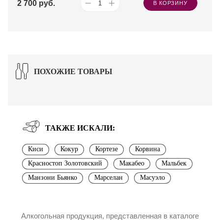
2 700
руб.
В КОРЗИНУ
ПОХОЖИЕ ТОВАРЫ
ТАКЖЕ ИСКАЛИ:
Киси
Кокур
Кортезе
Корвина
Красностоп Золотовский
Макабео
Мальбек
Манзони Бьянко
Марселан
Масуэло
Алкогольная продукция, представленная в каталоге