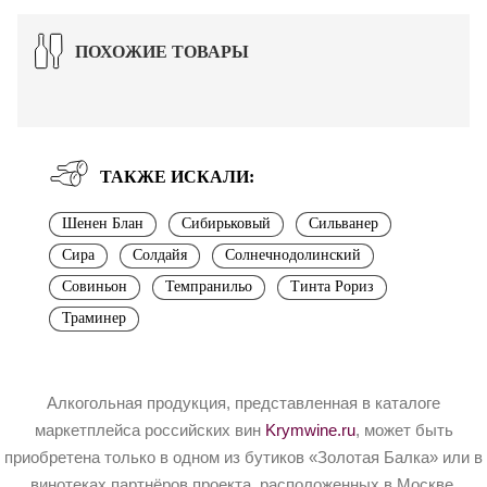
ПОХОЖИЕ ТОВАРЫ
ТАКЖЕ ИСКАЛИ:
Шенен Блан
Сибирьковый
Сильванер
Сира
Солдайя
Солнечнодолинский
Совиньон
Темпранильо
Тинта Рориз
Траминер
Алкогольная продукция, представленная в каталоге
маркетплейса российских вин
Krymwine.ru
, может быть
приобретена только в одном из бутиков «Золотая Балка» или в
винотеках партнёров проекта, расположенных в Москве.