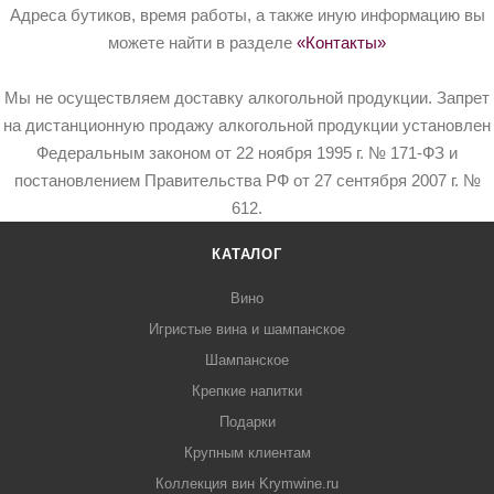
Адреса бутиков, время работы, а также иную информацию вы
можете найти в разделе
«Контакты»
Мы не осуществляем доставку алкогольной продукции. Запрет
на дистанционную продажу алкогольной продукции установлен
Федеральным законом от 22 ноября 1995 г. № 171-ФЗ и
постановлением Правительства РФ от 27 сентября 2007 г. №
612.
КАТАЛОГ
Вино
Игристые вина и шампанское
Шампанское
Крепкие напитки
Подарки
Крупным клиентам
Коллекция вин Krymwine.ru