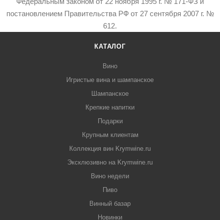
Федеральным законом от 22 ноября 1995 г. № 171-ФЗ и
постановлением Правительства РФ от 27 сентября 2007 г. №
612.
КАТАЛОГ
Вино
Игристые вина и шампанское
Шампанское
Крепкие напитки
Подарки
Крупным клиентам
Коллекция вин Krymwine.ru
Эксклюзивно на Krymwine.ru
Вино недели
Пиво
Винный базар
Новинки