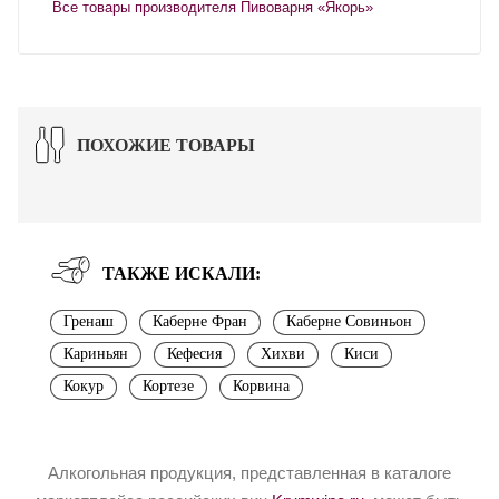
Все товары производителя Пивоварня «Якорь»
ПОХОЖИЕ ТОВАРЫ
ТАКЖЕ ИСКАЛИ:
Гренаш
Каберне Фран
Каберне Совиньон
Кариньян
Кефесия
Хихви
Киси
Кокур
Кортезе
Корвина
Алкогольная продукция, представленная в каталоге