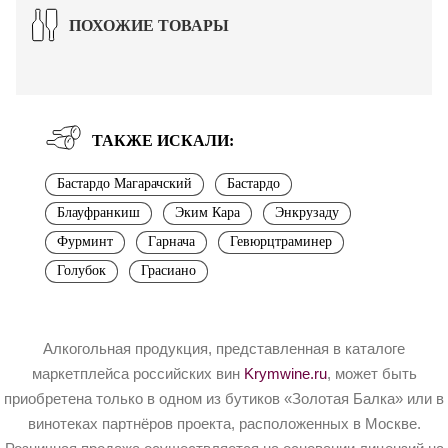
ПОХОЖИЕ ТОВАРЫ
ТАКЖЕ ИСКАЛИ:
Бастардо Магарачский
Бастардо
Блауфранкиш
Эким Кара
Энкрузаду
Фурминт
Гарнача
Гевюрцтраминер
Голубок
Грасиано
Алкогольная продукция, представленная в каталоге
маркетплейса российских вин
Krymwine.ru
, может быть
приобретена только в одном из бутиков «Золотая Балка» или в
винотеках партнёров проекта, расположенных в Москве.