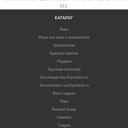
612.
КАТАЛОГ
Вино
Игристые вина и шампанское
Шампанское
Крепкие напитки
Подарки
Крупным клиентам
Коллекция вин Krymwine.ru
Эксклюзивно на Krymwine.ru
Вино недели
Пиво
Винный базар
Новинки
Скидки