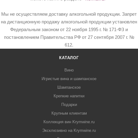
Мы не осуществляем доставку алкогольной продукции. Запрет
на дистанционную продажу алкогольной продукции установлен
Федеральным законом от 22 ноября 1995 г. № 171-ФЗ и
постановлением Правительства РФ от 27 сентября 2007 г. №
612.
КАТАЛОГ
Вино
Игристые вина и шампанское
Шампанское
Крепкие напитки
Подарки
Крупным клиентам
Коллекция вин Krymwine.ru
Эксклюзивно на Krymwine.ru