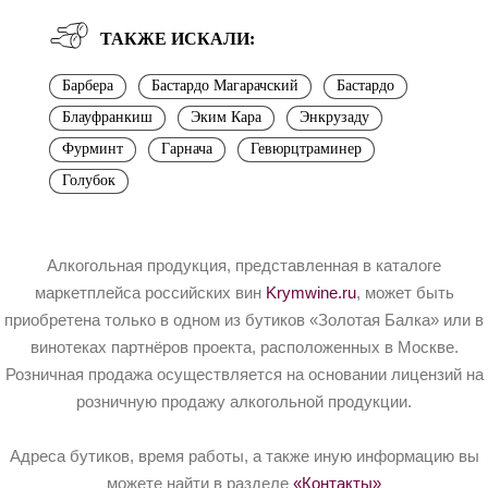
ТАКЖЕ ИСКАЛИ:
Барбера
Бастардо Магарачский
Бастардо
Блауфранкиш
Эким Кара
Энкрузаду
Фурминт
Гарнача
Гевюрцтраминер
Голубок
Алкогольная продукция, представленная в каталоге
маркетплейса российских вин
Krymwine.ru
, может быть
приобретена только в одном из бутиков «Золотая Балка» или в
винотеках партнёров проекта, расположенных в Москве.
Розничная продажа осуществляется на основании лицензий на
розничную продажу алкогольной продукции.
Адреса бутиков, время работы, а также иную информацию вы
можете найти в разделе
«Контакты»