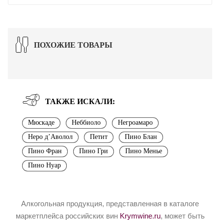
ПОХОЖИЕ ТОВАРЫ
ТАКЖЕ ИСКАЛИ:
Мюскаде
Неббиоло
Негроамаро
Неро д’Аволол
Петит
Пино Блан
Пино Фран
Пино Гри
Пино Менье
Пино Нуар
Алкогольная продукция, представленная в каталоге
маркетплейса российских вин
Krymwine.ru
, может быть