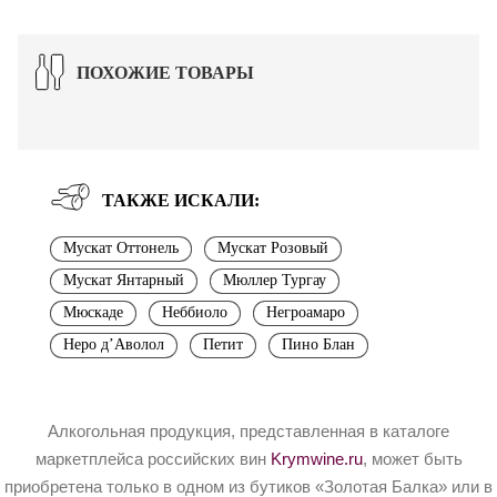
ПОХОЖИЕ ТОВАРЫ
ТАКЖЕ ИСКАЛИ:
Мускат Оттонель
Мускат Розовый
Мускат Янтарный
Мюллер Тургау
Мюскаде
Неббиоло
Негроамаро
Неро д’Аволол
Петит
Пино Блан
Алкогольная продукция, представленная в каталоге
маркетплейса российских вин
Krymwine.ru
, может быть
приобретена только в одном из бутиков «Золотая Балка» или в