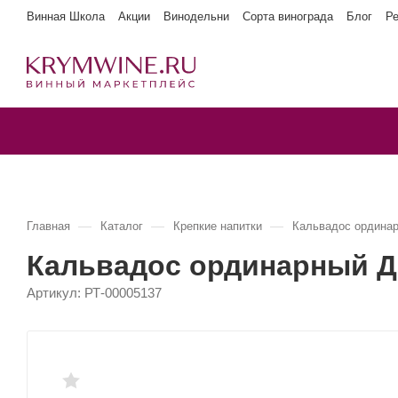
Винная Школа
Акции
Винодельни
Сорта винограда
Блог
Р
—
—
—
Главная
Каталог
Крепкие напитки
Кальвадос ордин
Кальвадос ординарный 
Артикул:
РТ-00005137