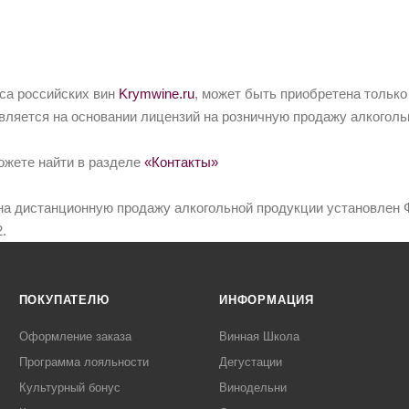
йса российских вин
Krymwine.ru
, может быть приобретена только
вляется на основании лицензий на розничную продажу алкоголь
ожете найти в разделе
«Контакты»
на дистанционную продажу алкогольной продукции установлен Ф
.
ПОКУПАТЕЛЮ
ИНФОРМАЦИЯ
Оформление заказа
Винная Школа
Программа лояльности
Дегустации
Культурный бонус
Винодельни