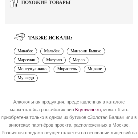
ПОХОЖИЕ ТОВАРЫ
ТАКЖЕ ИСКАЛИ:
Макабео
Мальбек
Манзони Бьянко
Марселан
Масуэло
Мерло
Монтупульчано
Морастель
Мцване
Мурведр
Алкогольная продукция, представленная в каталоге
маркетплейса российских вин
Krymwine.ru
, может быть
приобретена только в одном из бутиков «Золотая Балка» или в
винотеках партнёров проекта, расположенных в Москве.
Розничная продажа осуществляется на основании лицензий на