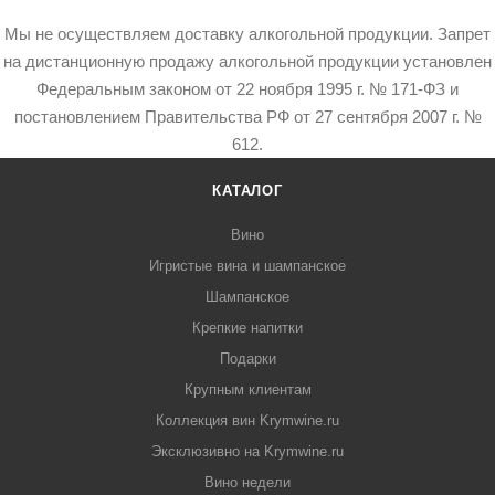
Мы не осуществляем доставку алкогольной продукции. Запрет
на дистанционную продажу алкогольной продукции установлен
Федеральным законом от 22 ноября 1995 г. № 171-ФЗ и
постановлением Правительства РФ от 27 сентября 2007 г. №
612.
КАТАЛОГ
Вино
Игристые вина и шампанское
Шампанское
Крепкие напитки
Подарки
Крупным клиентам
Коллекция вин Krymwine.ru
Эксклюзивно на Krymwine.ru
Вино недели